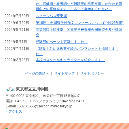
た。保健師・看護師など難聴児の早期支援にかかわる職
員向けの研修会です。ふるって御参加ください。
2024年7月30日
スクールバス変更届
2024年6月20日
第19回 全国聾学校作文コンクールについて(令和6年度)
2024年5月21日
高等部陸上競技部 関東聾学校春季合同練習会及び講習
会
2024年5月7日
野球部のページを更新しました。
2022年7月21日
【聴覚】乳幼児教育相談のパンフレットを掲載しまし
た。
2022年2月28日
本校のスクールキャラクターを紹介します。
ページの先頭へ
サイトマップ
サイトポリシー
東京都立立川学園
〒190-0003
東京都立川市栄町一丁目15番地の7
電話 : 042-523-1358
ファクシミリ : 042-523-6421
E-mail : S0781555@section.metro.tokyo.jp
アクセス