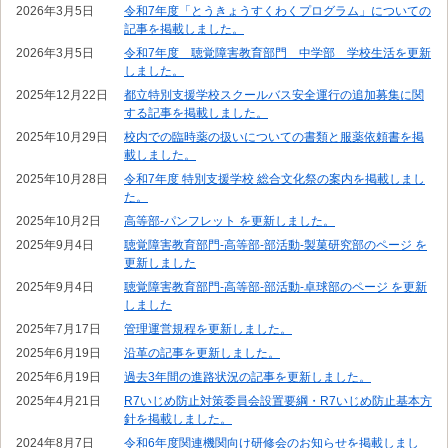
2026年3月5日
令和7年度「とうきょうすくわくプログラム」についての
記事を掲載しました。
2026年3月5日
令和7年度 聴覚障害教育部門 中学部 学校生活を更新
しました。
2025年12月22日
都立特別支援学校スクールバス安全運行の追加募集に関
する記事を掲載しました。
2025年10月29日
校内での臨時薬の扱いについての書類と服薬依頼書を掲
載しました。
2025年10月28日
令和7年度 特別支援学校 総合文化祭の案内を掲載しまし
た。
2025年10月2日
高等部-パンフレット を更新しました。
2025年9月4日
聴覚障害教育部門-高等部-部活動-製菓研究部のページ を
更新しました
2025年9月4日
聴覚障害教育部門-高等部-部活動-卓球部のページ を更新
しました
2025年7月17日
管理運営規程を更新しました。
2025年6月19日
沿革の記事を更新しました。
2025年6月19日
過去3年間の進路状況の記事を更新しました。
2025年4月21日
R7いじめ防止対策委員会設置要綱・R7いじめ防止基本方
針を掲載しました。
2024年8月7日
令和6年度関連機関向け研修会のお知らせを掲載しまし